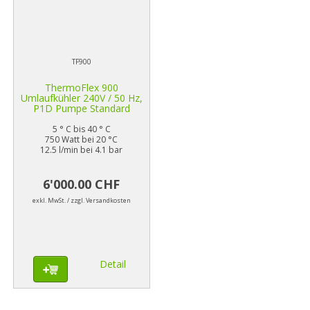
TF900
ThermoFlex 900
Umlaufkühler 240V / 50 Hz,
P1D Pumpe Standard
5 ° C bis 40 ° C
750 Watt bei 20 °C
12.5 l/min bei 4.1 bar
6'000.00 CHF
exkl. MwSt. / zzgl. Versandkosten
Detail