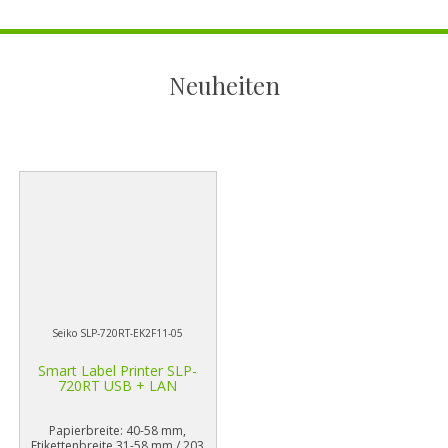
Neuheiten
Seiko SLP-720RT-EK2F11-05
Smart Label Printer SLP-
720RT USB + LAN
Papierbreite: 40-58 mm,
Etikettenbreite 31-58 mm / 203