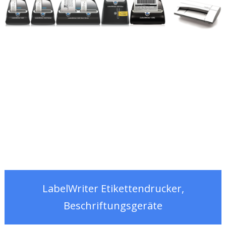
LabelWriter Etikettendrucker,
Beschriftungsgeräte