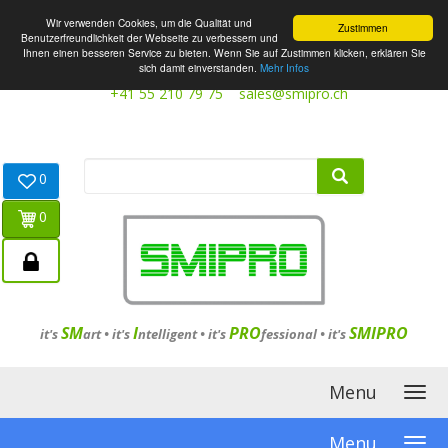
Wir verwenden Cookies, um die Qualität und
Zustimmen
Benutzerfreundlichkeit der Webseite zu verbessern und
Ihnen einen besseren Service zu bieten. Wenn Sie auf Zustimmen klicken, erklären Sie
sich damit einverstanden.
Mehr Infos
+41 55 210 79 75
sales@smipro.ch
0
0
SM
I
PRO
SMIPRO
it's
art •
it's
ntelligent
•
it's
fessional
•
it's
Menu
Menu