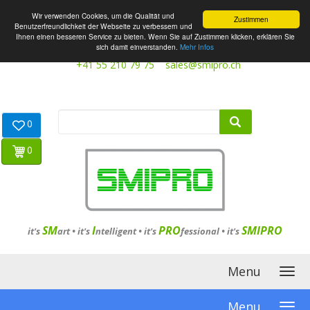
Wir verwenden Cookies, um die Qualität und
Zustimmen
Benutzerfreundlichkeit der Webseite zu verbessern und
Ihnen einen besseren Service zu bieten. Wenn Sie auf Zustimmen klicken, erklären Sie
sich damit einverstanden.
Mehr Infos
+41 55 210 79 75
sales@smipro.ch
0
0
SM
I
PRO
SMIPRO
it's
art •
it's
ntelligent
•
it's
fessional
•
it's
Menu
Menu