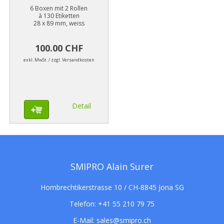
6 Boxen mit 2 Rollen
à 130 Etiketten
28 x 89 mm, weiss
100.00 CHF
exkl. MwSt. / zzgl. Versandkosten
Detail
SMIPRO Alain Surer
Hombrechtikerstrasse 10 / CH-8845 Jona SG
Telefon:
+41 55 210 79 75
E-Mail:
sales@smipro.ch