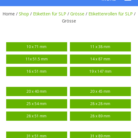
Home /
Shop
/
Etiketten für SLP
/
Grösse
/
Etikettenrollen für SLP
/
Grösse
10 x 71 mm
11 x 38 mm
11x 51.5 mm
14 x 87 mm
16 x 51 mm
19 x 147 mm
20 x 40 mm
20 x 45 mm
25 x 54 mm
28 x 28 mm
28 x 51 mm
28 x 89 mm
31 x 51 mm
31 x 89 mm