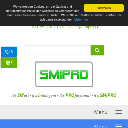
Wir verwenden Cookies, um die Qualität und
Zustimmen
Benutzerfreundlichkeit der Webseite zu verbessern und
Ihnen einen besseren Service zu bieten. Wenn Sie auf Zustimmen klicken, erklären Sie
sich damit einverstanden.
Mehr Infos
+41 55 210 79 75
sales@smipro.ch
0
0
SM
I
PRO
SMIPRO
it's
art •
it's
ntelligent
•
it's
fessional
•
it's
Menu
Menu