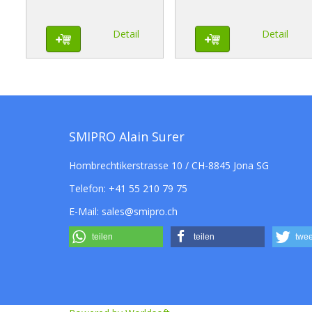
Detail
Detail
SMIPRO Alain Surer
Hombrechtikerstrasse 10 / CH-8845 Jona SG
Telefon:
+41 55 210 79 75
E-Mail:
sales@smipro.ch
teilen
teilen
twee