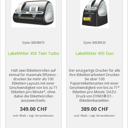
Dymo S0838870
Dymo S0838920
LabelWriter 450 Twin Turbo
LabelWriter 450 Duo
Hält zwei Etikettenrollen auf
Der einzigartige Drucker für alle
einmal für maximale Effizienz -
Ihre Etikettierarbeiten! Drucken
drucken Sie mehr als 100
Sie über 100
Etiketten-Layouts mit einer
Papieretikettenarten mit einer
Geschwindigkeit von bis zu 71
Geschwindigkeit von bis zu 71*
Etiketten pro Minute*, ohne
Etiketten pro Minute. DAZU
dabei die Etikettenrollen
Druck von DYMO® D1-
auszuwechseln.
Etikettenkassetten.
349.00 CHF
389.00 CHF
exkl. MwSt. / zzgl. Versandkosten
exkl. MwSt. / zzgl. Versandkosten