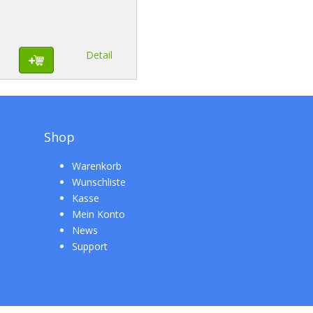
Detail
Shop
Warenkorb
Wunschliste
Kasse
Mein Konto
News
Support