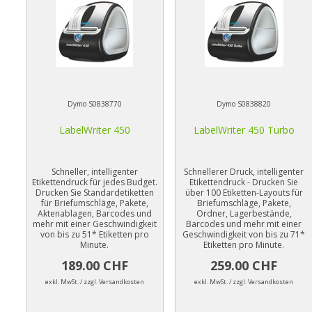
Dymo S0838770
Dymo S0838820
LabelWriter 450
LabelWriter 450 Turbo
Schneller, intelligenter
Schnellerer Druck, intelligenter
Etikettendruck für jedes Budget.
Etikettendruck - Drucken Sie
Drucken Sie Standardetiketten
über 100 Etiketten-Layouts für
für Briefumschläge, Pakete,
Briefumschläge, Pakete,
Aktenablagen, Barcodes und
Ordner, Lagerbestände,
mehr mit einer Geschwindigkeit
Barcodes und mehr mit einer
von bis zu 51* Etiketten pro
Geschwindigkeit von bis zu 71*
Minute.
Etiketten pro Minute.
189.00 CHF
259.00 CHF
exkl. MwSt. / zzgl. Versandkosten
exkl. MwSt. / zzgl. Versandkosten