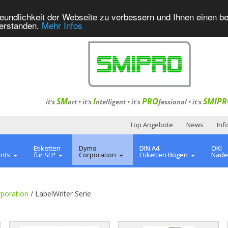
eundlichkeit der Webseite zu verbessern und Ihnen einen b
verstanden.
Mehr Infos
SM
I
PRO
SMIPR
it's
art •
it's
ntelligent
•
it's
fessional
•
it's
Top Angebote
News
Inf
Etiketten
Dymo
DIN A4
OKI
ents
für SLP
Corporation
Etiketten Bögen
Nade
poration
/
LabelWriter Serie