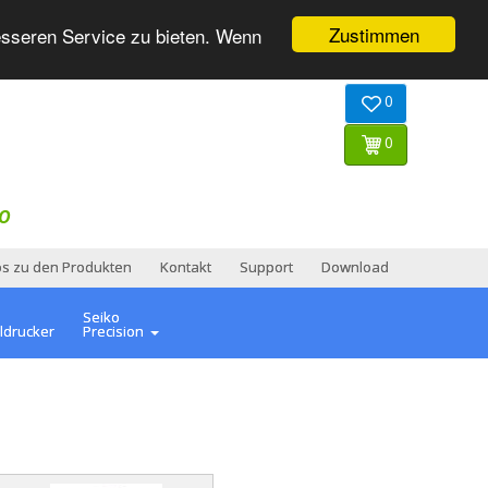
Zustimmen
esseren Service zu bieten. Wenn
0
0
O
os zu den Produkten
Kontakt
Support
Download
Seiko
ldrucker
Precision