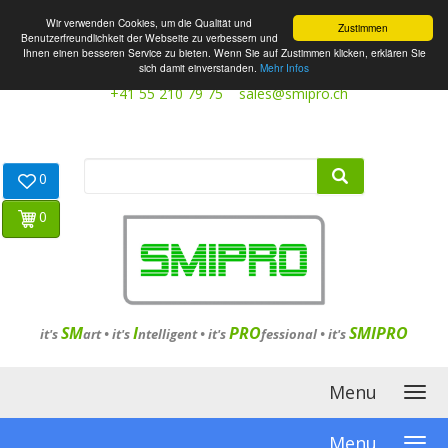
Wir verwenden Cookies, um die Qualität und
Zustimmen
Benutzerfreundlichkeit der Webseite zu verbessern und
Ihnen einen besseren Service zu bieten. Wenn Sie auf Zustimmen klicken, erklären Sie
sich damit einverstanden.
Mehr Infos
+41 55 210 79 75
sales@smipro.ch
0
0
SM
I
PRO
SMIPRO
it's
art •
it's
ntelligent
•
it's
fessional
•
it's
Menu
Menu