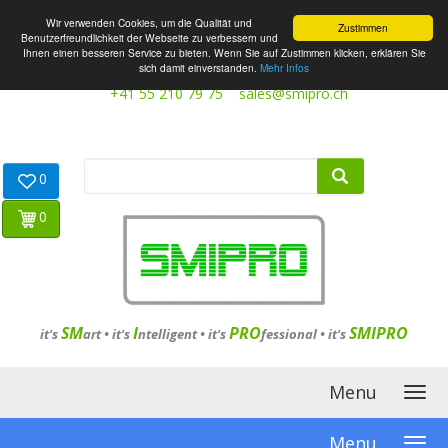
Wir verwenden Cookies, um die Qualität und
Zustimmen
Benutzerfreundlichkeit der Webseite zu verbessern und
Ihnen einen besseren Service zu bieten. Wenn Sie auf Zustimmen klicken, erklären Sie
sich damit einverstanden.
Mehr Infos
+41 55 210 79 75
sales@smipro.ch
0
0
SM
I
PRO
SMIPRO
it's
art •
it's
ntelligent
•
it's
fessional
•
it's
Menu
Menu