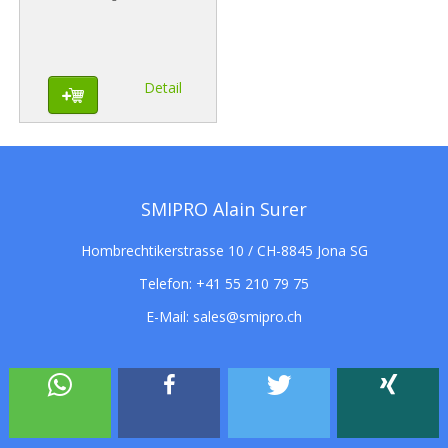
Detail
SMIPRO Alain Surer
Hombrechtikerstrasse 10 / CH-8845 Jona SG
Telefon:
+41 55 210 79 75
E-Mail:
sales@smipro.ch