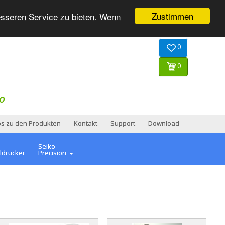
Zustimmen
esseren Service zu bieten. Wenn
0
0
O
os zu den Produkten
Kontakt
Support
Download
Seiko
ldrucker
Precision