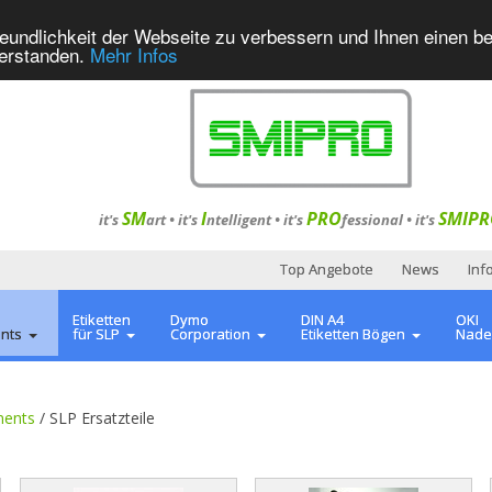
eundlichkeit der Webseite zu verbessern und Ihnen einen b
verstanden.
Mehr Infos
SM
I
PRO
SMIPR
it's
art •
it's
ntelligent
•
it's
fessional
•
it's
Top Angebote
News
Inf
Etiketten
Dymo
DIN A4
OKI
ents
für SLP
Corporation
Etiketten Bögen
Nade
ments
/
SLP Ersatzteile