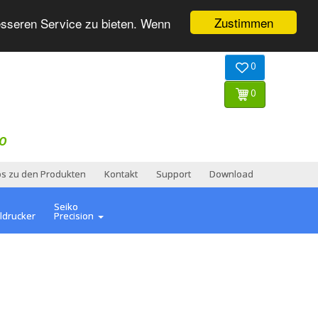
Zustimmen
esseren Service zu bieten. Wenn
0
0
O
os zu den Produkten
Kontakt
Support
Download
Seiko
ldrucker
Precision