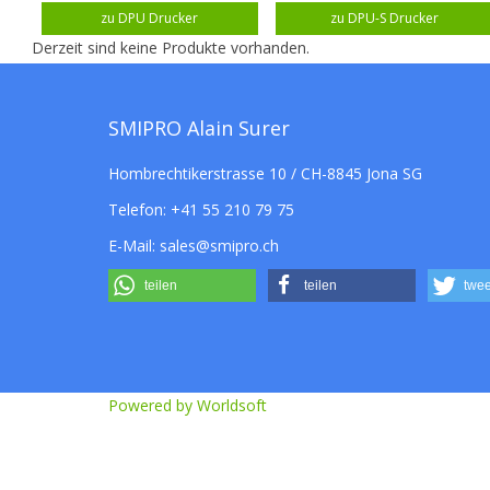
zu DPU Drucker
zu DPU-S Drucker
Derzeit sind keine Produkte vorhanden.
SMIPRO Alain Surer
Hombrechtikerstrasse 10 / CH-8845 Jona SG
Telefon:
+41 55 210 79 75
E-Mail:
sales@smipro.ch
teilen
teilen
twee
Powered by Worldsoft