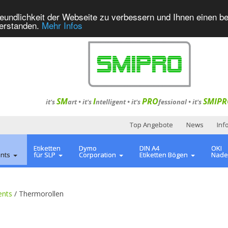
eundlichkeit der Webseite zu verbessern und Ihnen einen b
verstanden.
Mehr Infos
SM
I
PRO
SMIPR
it's
art •
it's
ntelligent
•
it's
fessional
•
it's
Top Angebote
News
Inf
Etiketten
Dymo
DIN A4
OKI
ents
für SLP
Corporation
Etiketten Bögen
Nade
ents
/
Thermorollen