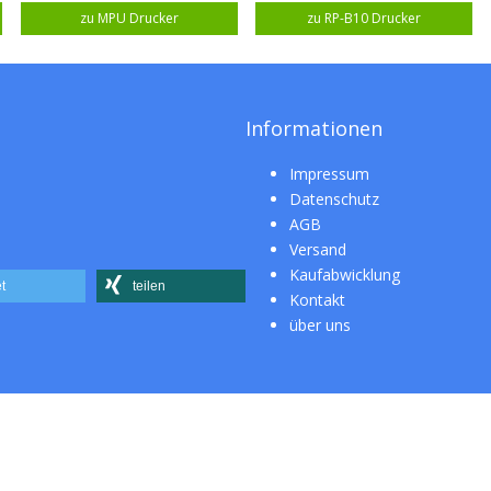
zu MPU Drucker
zu RP-B10 Drucker
Informationen
Impressum
Datenschutz
AGB
Versand
Kaufabwicklung
t
teilen
Kontakt
über uns