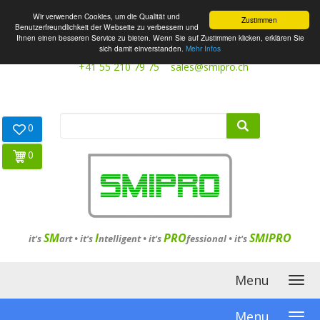
Wir verwenden Cookies, um die Qualität und
Zustimmen
Benutzerfreundlichkeit der Webseite zu verbessern und
Ihnen einen besseren Service zu bieten. Wenn Sie auf Zustimmen klicken, erklären Sie
sich damit einverstanden.
Mehr Infos
+41 55 210 79 75
sales@smipro.ch
0
0
SM
I
PRO
SMIPRO
it's
art •
it's
ntelligent
•
it's
fessional
•
it's
Menu
Menu