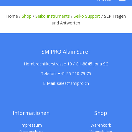
Home /
Shop
/
Seiko Instruments
/
Seiko Support
/
SLP Fragen
und Antworten
SMIPRO Alain Surer
Hombrechtikerstrasse 10 / CH-8845 Jona SG
Telefon:
+41 55 210 79 75
E-Mail:
sales@smipro.ch
Informationen
Shop
Impressum
Warenkorb
Datenschutz
Wunschliste