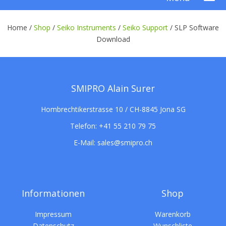
Home /
Shop
/
Seiko Instruments
/
Seiko Support
/
SLP Software
Download
SMIPRO Alain Surer
Hombrechtikerstrasse 10 / CH-8845 Jona SG
Telefon:
+41 55 210 79 75
E-Mail:
sales@smipro.ch
Informationen
Shop
Impressum
Warenkorb
Datenschutz
Wunschliste