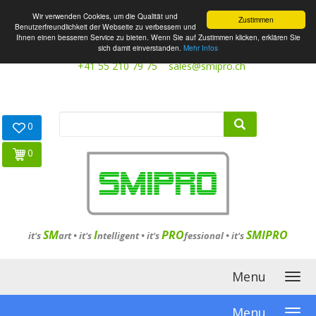
Wir verwenden Cookies, um die Qualität und
Zustimmen
Benutzerfreundlichkeit der Webseite zu verbessern und
Ihnen einen besseren Service zu bieten. Wenn Sie auf Zustimmen klicken, erklären Sie
sich damit einverstanden.
Mehr Infos
+41 55 210 79 75
sales@smipro.ch
0
0
SM
I
PRO
SMIPRO
it's
art •
it's
ntelligent
•
it's
fessional
•
it's
Menu
Menu