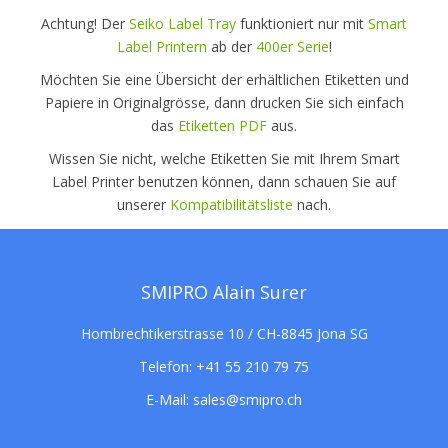
Achtung! Der
Seiko Label Tray
funktioniert nur mit
Smart
Label Printern
ab der
400er Serie
!
Möchten Sie eine Übersicht der erhältlichen Etiketten und
Papiere in Originalgrösse, dann drucken Sie sich einfach
das
Etiketten PDF
aus.
Wissen Sie nicht, welche Etiketten Sie mit Ihrem Smart
Label Printer benutzen können, dann schauen Sie auf
unserer
Kompatibilitätsliste
nach.
SMIPRO Alain Surer
Hombrechtikerstrasse 10 / CH-8845 Jona SG
Telefon:
+41 55 210 79 75
E-Mail:
sales@smipro.ch