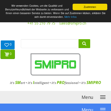
Wir verwenden Cookies, um die Qualität und
Zustimmen
Benutzerfreundlichkeit der Webseite zu verbessern und
Ihnen einen besseren Service zu bieten. Wenn Sie auf Zustimmen klicken, erklären Sie
sich damit einverstanden.
Mehr Infos
+41 55 210 79 75
sales@smipro.ch
0
0
SM
I
PRO
SMIPRO
it's
art •
it's
ntelligent
•
it's
fessional
•
it's
Menu
Menu