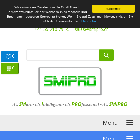
Wir verwenden Cookies, um die Qualität und
Zustimmen
Benutzerfreundlichkeit der Webseite zu verbessern und
Ihnen einen besseren Service zu bieten. Wenn Sie auf Zustimmen klicken, erklären Sie
sich damit einverstanden.
Mehr Infos
+41 55 210 79 75
sales@smipro.ch
0
0
SM
I
PRO
SMIPRO
it's
art •
it's
ntelligent
•
it's
fessional
•
it's
Menu
Menu