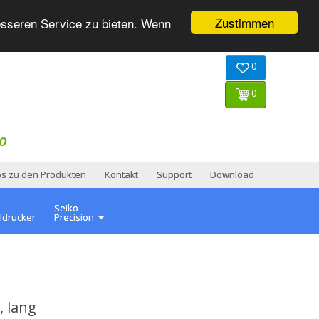
Zustimmen
esseren Service zu bieten. Wenn
0
0
O
os zu den Produkten
Kontakt
Support
Download
Seiko
ldrucker
Precision
 lang