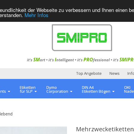
eundlichkeit der Webseite zu verbessern und Ihnen einen b
verstanden.
Mehr Infos
SM
I
PRO
SMIPR
it's
art •
it's
ntelligent
•
it's
fessional
•
it's
Top Angebote
News
Inf
Etiketten
Dymo
DIN A4
OKI
ents
für SLP
Corporation
Etiketten Bögen
Nade
lebend
Mehrzwecketiketten,