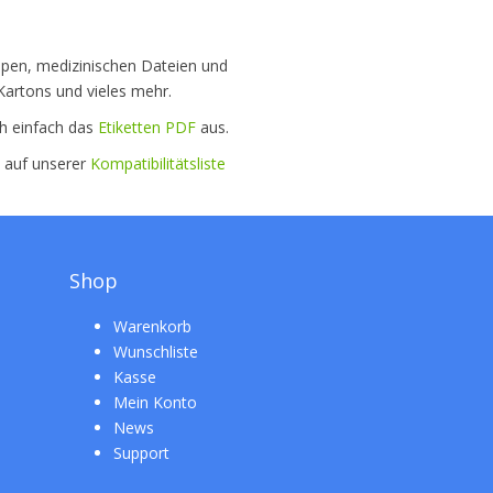
appen, medizinischen Dateien und
artons und vieles mehr.
ch einfach das
Etiketten PDF
aus.
e auf unserer
Kompatibilitätsliste
Shop
Warenkorb
Wunschliste
Kasse
Mein Konto
News
Support