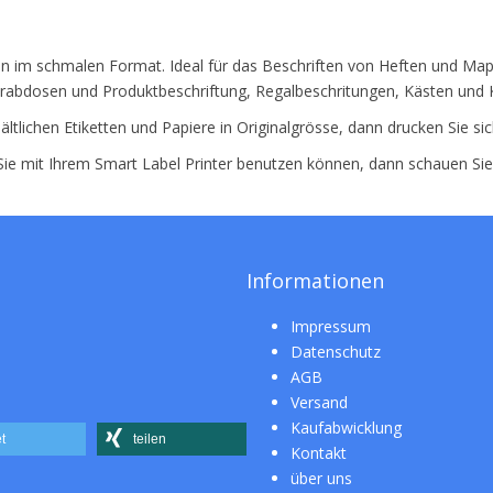
tten im schmalen Format. Ideal für das Beschriften von Heften und M
rabdosen und Produktbeschriftung, Regalbeschritungen, Kästen und K
ältlichen Etiketten und Papiere in Originalgrösse, dann drucken Sie si
 Sie mit Ihrem Smart Label Printer benutzen können, dann schauen Si
Informationen
Impressum
Datenschutz
AGB
Versand
Kaufabwicklung
t
teilen
Kontakt
über uns