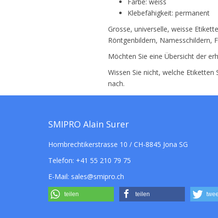
Farbe: weiss
Klebefähigkeit: permanent
Grosse, universelle, weisse Etike
Röntgenbildern, Namesschildern, F
Möchten Sie eine Übersicht der erh
Wissen Sie nicht, welche Etiketten
nach.
SMIPRO Alain Surer
Hombrechtikerstrasse 10 / CH-8845 Jona SG
Telefon:
+41 55 210 79 75
E-Mail:
sales@smipro.ch
teilen
teilen
twee