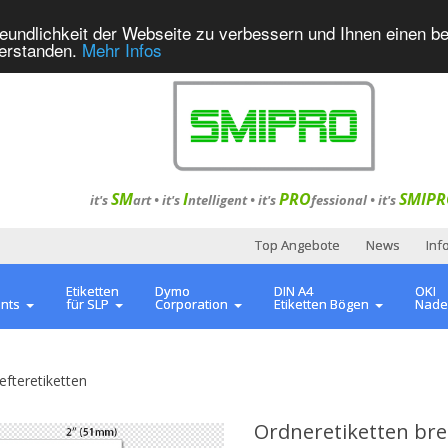
eundlichkeit der Webseite zu verbessern und Ihnen einen b
verstanden.
Mehr Infos
SM
I
PRO
SMIPR
it's
art •
it's
ntelligent
•
it's
fessional
•
it's
Top Angebote
News
Inf
Etiketten
Dymo
DIN A4
OKI
ents
für SLP
Corporation
Etiketten Bögen
Nade
efteretiketten
Ordneretiketten bre