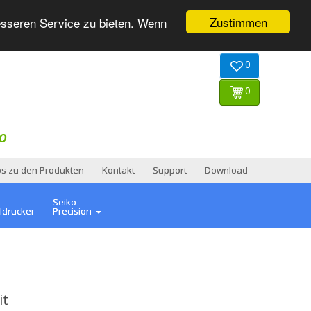
Zustimmen
esseren Service zu bieten. Wenn
0
0
O
os zu den Produkten
Kontakt
Support
Download
Seiko
ldrucker
Precision
it