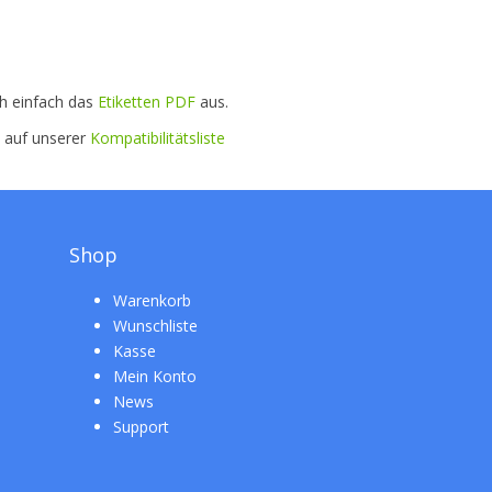
ch einfach das
Etiketten PDF
aus.
e auf unserer
Kompatibilitätsliste
Shop
Warenkorb
Wunschliste
Kasse
Mein Konto
News
Support