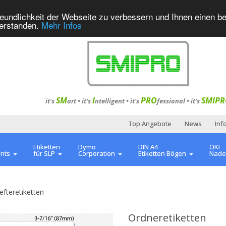
eundlichkeit der Webseite zu verbessern und Ihnen einen b
verstanden.
Mehr Infos
SM
I
PRO
SMIPR
it's
art •
it's
ntelligent
•
it's
fessional
•
it's
Top Angebote
News
Inf
Etiketten
Dymo
DIN A4
OKI
ents
für SLP
Corporation
Etiketten Bögen
Nade
efteretiketten
Ordneretiketten