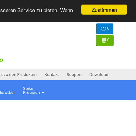
Zustimmen
esseren Service zu bieten. Wenn
0
0
O
os zu den Produkten
Kontakt
Support
Download
Seiko
ldrucker
Precision