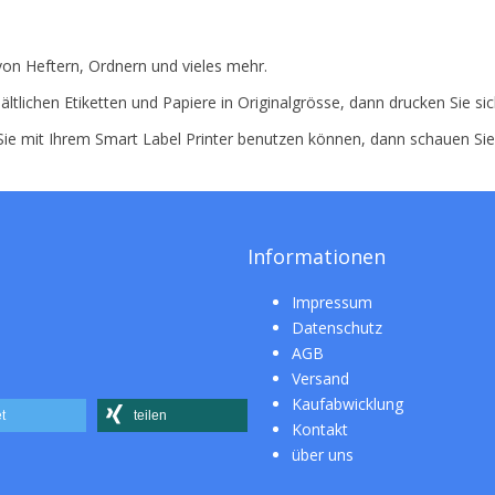
von Heftern, Ordnern und vieles mehr.
ältlichen Etiketten und Papiere in Originalgrösse, dann drucken Sie si
 Sie mit Ihrem Smart Label Printer benutzen können, dann schauen Si
Informationen
Impressum
Datenschutz
AGB
Versand
Kaufabwicklung
t
teilen
Kontakt
über uns