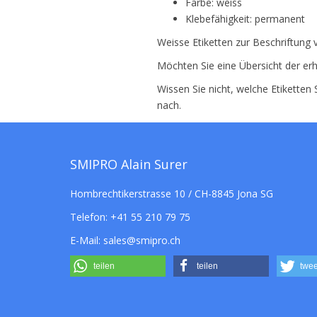
Farbe: weiss
Klebefähigkeit: permanent
Weisse Etiketten zur Beschriftung 
Möchten Sie eine Übersicht der erh
Wissen Sie nicht, welche Etiketten
nach.
SMIPRO Alain Surer
Hombrechtikerstrasse 10 / CH-8845 Jona SG
Telefon:
+41 55 210 79 75
E-Mail:
sales@smipro.ch
teilen
teilen
twee