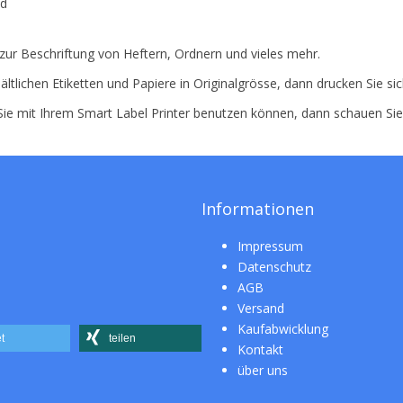
nd
zur Beschriftung von Heftern, Ordnern und vieles mehr.
ältlichen Etiketten und Papiere in Originalgrösse, dann drucken Sie si
 Sie mit Ihrem Smart Label Printer benutzen können, dann schauen Si
Informationen
Impressum
Datenschutz
AGB
Versand
Kaufabwicklung
t
teilen
Kontakt
über uns