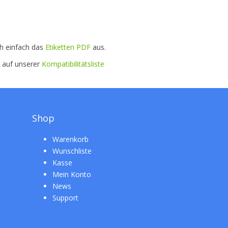
ch einfach das
Etiketten PDF
aus.
e auf unserer
Kompatibilitätsliste
Shop
Warenkorb
Wunschliste
Kasse
Mein Konto
News
Support