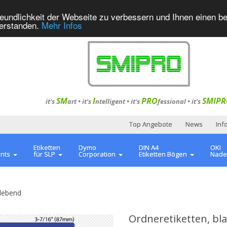
eundlichkeit der Webseite zu verbessern und Ihnen einen b
verstanden.
Mehr Infos
SM
I
PRO
SMIPR
it's
art •
it's
ntelligent
•
it's
fessional
•
it's
Top Angebote
News
Inf
Etiketten
Dymo
DIN A4
OKI
ents
für SLP
Corporation
Etiketten Bögen
Nade
lebend
Ordneretiketten, b