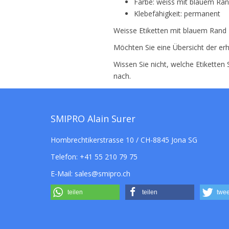
Farbe: weiss mit blauem Ra
Klebefähigkeit: permanent
Weisse Etiketten mit blauem Rand 
Möchten Sie eine Übersicht der erh
Wissen Sie nicht, welche Etiketten
nach.
SMIPRO Alain Surer
Hombrechtikerstrasse 10 / CH-8845 Jona SG
Telefon:
+41 55 210 79 75
E-Mail:
sales@smipro.ch
teilen
teilen
twee