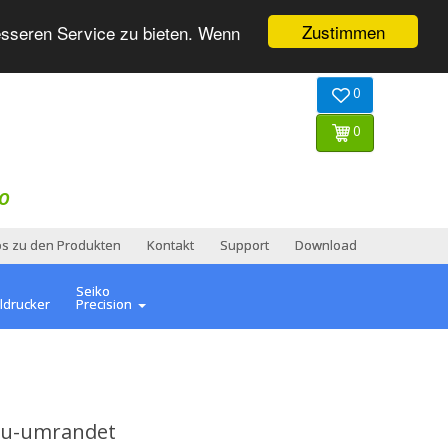
Zustimmen
esseren Service zu bieten. Wenn
0
0
O
os zu den Produkten
Kontakt
Support
Download
Seiko
ldrucker
Precision
lau-umrandet