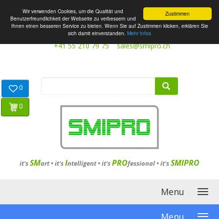
Wir verwenden Cookies, um die Qualität und
Zustimmen
Benutzerfreundlichkeit der Webseite zu verbessern und
Ihnen einen besseren Service zu bieten. Wenn Sie auf Zustimmen klicken, erklären Sie
sich damit einverstanden.
Mehr Infos
+41 55 210 79 75
sales@smipro.ch
0
0
SM
I
PRO
SMIPRO
it's
art •
it's
ntelligent
•
it's
fessional
•
it's
Menu
Menu