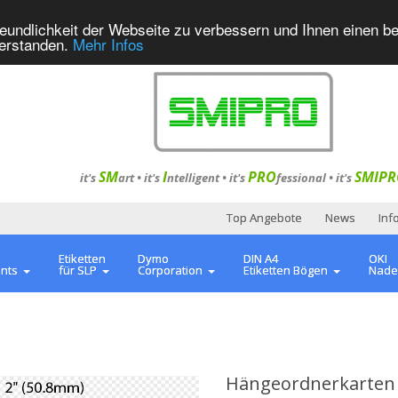
eundlichkeit der Webseite zu verbessern und Ihnen einen b
verstanden.
Mehr Infos
SM
I
PRO
SMIPR
it's
art •
it's
ntelligent
•
it's
fessional
•
it's
Top Angebote
News
Inf
Etiketten
Dymo
DIN A4
OKI
ents
für SLP
Corporation
Etiketten Bögen
Nade
Hängeordnerkarten