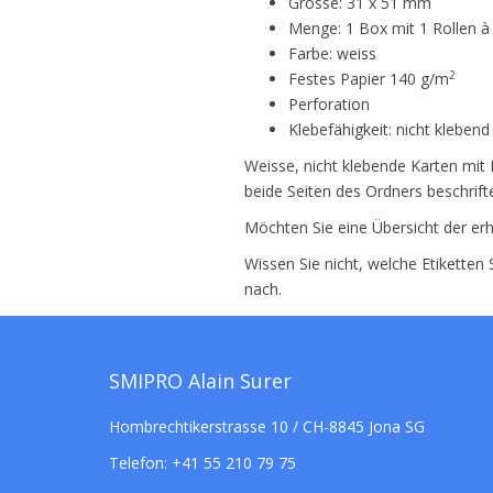
Grösse: 31 x 51 mm
Menge: 1 Box mit 1 Rollen à
Farbe: weiss
2
Festes Papier 140 g/m
Perforation
Klebefähigkeit: nicht klebend
Weisse, nicht klebende Karten mit 
beide Seiten des Ordners beschrifte
Möchten Sie eine Übersicht der erh
Wissen Sie nicht, welche Etiketten
nach.
SMIPRO Alain Surer
Hombrechtikerstrasse 10 / CH-8845 Jona SG
Telefon:
+41 55 210 79 75