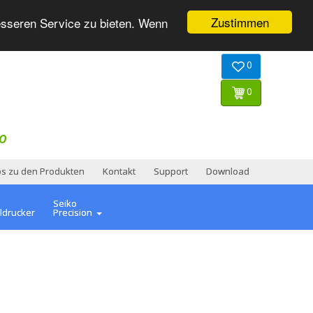
Zustimmen
esseren Service zu bieten. Wenn
0
0
O
os zu den Produkten
Kontakt
Support
Download
Seiko
ldrucker
Precision