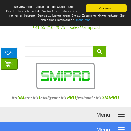
Wir verwenden Cookies, um die Qualität und
Zustimmen
Benutzerfreundlichkeit der Webseite zu verbessern und
Ihnen einen besseren Service zu bieten. Wenn Sie auf Zustimmen klicken, erklären Sie
sich damit einverstanden.
Mehr Infos
+41 55 210 79 75
sales@smipro.ch
0
0
SM
I
PRO
SMIPRO
it's
art •
it's
ntelligent
•
it's
fessional
•
it's
Menu
Menu