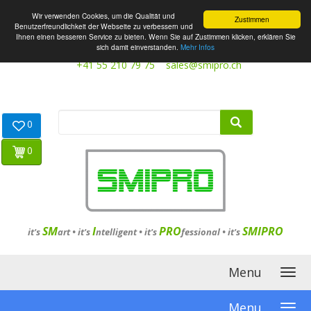
Wir verwenden Cookies, um die Qualität und
Zustimmen
Benutzerfreundlichkeit der Webseite zu verbessern und
Ihnen einen besseren Service zu bieten. Wenn Sie auf Zustimmen klicken, erklären Sie
sich damit einverstanden.
Mehr Infos
+41 55 210 79 75
sales@smipro.ch
0
0
SM
I
PRO
SMIPRO
it's
art •
it's
ntelligent
•
it's
fessional
•
it's
Menu
Menu