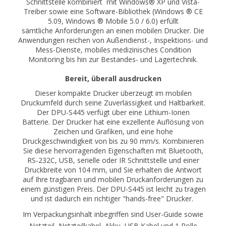
Schnittstelle kombiniert mit Windows® XP und Vista-
Treiber sowie eine Software-Bibliothek (Windows ® CE
5.09, Windows ® Mobile 5.0 / 6.0) erfüllt
sämtliche Anforderungen an einen mobilen Drucker. Die
Anwendungen reichen von Außendienst-, Inspektions- und
Mess-Dienste, mobiles medizinisches Condition
Monitoring bis hin zur Bestandes- und Lagertechnik.
Bereit, überall ausdrucken
Dieser kompakte Drucker überzeugt im mobilen
Druckumfeld durch seine Zuverlässigkeit und Haltbarkeit.
Der DPU-S445 verfügt über eine Lithium-Ionen
Batterie. Der Drucker hat eine exzellente Auflösung von
Zeichen und Grafiken, und eine hohe
Druckgeschwindigkeit von bis zu 90 mm/s. Kombinieren
Sie diese hervorragenden Eigenschaften mit Bluetooth,
RS-232C, USB, serielle oder IR Schnittstelle und einer
Druckbreite von 104 mm, und Sie erhalten die Antwort
auf Ihre tragbaren und mobilen Druckanforderungen zu
einem günstigen Preis. Der DPU-S445 ist leicht zu tragen
und ist dadurch ein richtiger "hands-free" Drucker.
Im Verpackungsinhalt inbegriffen sind User-Guide sowie
Netzteil, Netzteilkabel, Akku, USB Kabel und 1 Rolle