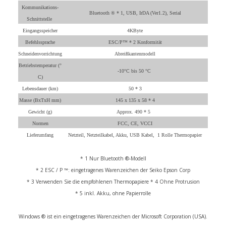
Kommunikations-
Bluetooth ® * 1, USB, IrDA (Ver1.2), Serial
Schnittstelle
Eingangsspeicher
4KByte
Befehlssprache
ESC/P™ * 2 Konformität
Schneidenvorrichtung
Abreißkantenmodell
Betriebstemperatur (°
-10°C bis 50 °C
C)
Lebensdauer (km)
50 * 3
Masse (BxTxH mm)
145 x 135 x 58 * 4
Gewicht (g)
Approx. 490 * 5
Normen
FCC, CE, VCCI
Lieferumfang
Netzteil, Netzteilkabel, Akku, USB Kabel, 1 Rolle Thermopapier
* 1 Nur Bluetooth ®-Modell
* 2 ESC / P ™: eingetragenes Warenzeichen der Seiko Epson Corp
* 3 Verwenden Sie die empfohlenen Thermopapiere * 4 Ohne Protrusion
* 5 inkl. Akku, ohne Papierrolle
Windows ® ist ein eingetragenes Warenzeichen der Microsoft Corporation (USA).