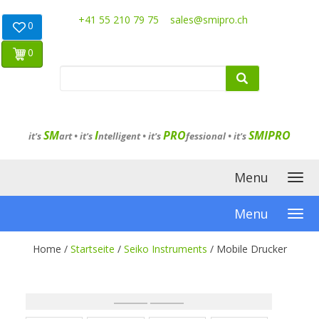
+41 55 210 79 75
sales@smipro.ch
0
0
SM
I
PRO
SMIPRO
it's
art •
it's
ntelligent
•
it's
fessional
•
it's
Menu
Menu
Home /
Startseite
/
Seiko Instruments
/
Mobile Drucker