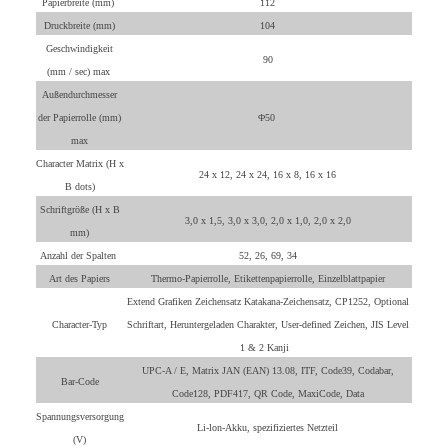
Papierbreite (mm)
112
Druckbreite (mm)
104
Geschwindigkeit
90
(mm / sec) max
Außendurchmesser
der Papierrolle (mm)
Φ50
max
Character Matrix (H x
24 x 12, 24 x 24, 16 x 8, 16 x 16
B dots)
Schriftgröße (H x B
3,0 x 1,5, 3,0 x 3,0, 2,0 x 1,0, 2,0 x 2,0
mm)
Anzahl der Spalten
52, 26, 69, 34
Art des Papiers
Thermo-Papierrolle, Etikettenpapierrolle, Einzelblattpapier
Extend Grafiken Zeichensatz Katakana-Zeichensatz, CP1252, Optional
Character-Typ
Schriftart, Heruntergeladen Charakter, User-defined Zeichen, JIS Level
1 & 2 Kanji
UPC-A / E, Matrix JAN (EAN) 13.08, ITF, Code39, Codabar,
Bar-Code
Code128, PDF417, QR Code, MaxiCode, Data
Spannungsversorgung
Li-lon-Akku, spezifiziertes Netzteil
(V)