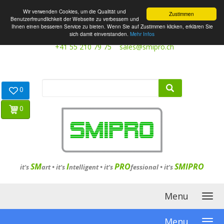
Wir verwenden Cookies, um die Qualität und
Zustimmen
Benutzerfreundlichkeit der Webseite zu verbessern und
Ihnen einen besseren Service zu bieten. Wenn Sie auf Zustimmen klicken, erklären Sie
sich damit einverstanden.
Mehr Infos
+41 55 210 79 75
sales@smipro.ch
0
0
SM
I
PRO
SMIPRO
it's
art •
it's
ntelligent
•
it's
fessional
•
it's
Menu
Menu