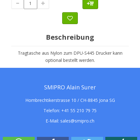
Beschreibung
Tragtasche aus Nylon zum DPU-S445 Drucker kann
optional bestellt werden.
SMIPRO Alain Surer
Hombrechtikerstrasse 10 / CH-8845 Jona SG
Telefon:
+41 55 210 79 75
E-Mail:
sales@smipro.ch