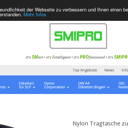
eundlichkeit der Webseite zu verbessern und Ihnen einen b
verstanden.
Mehr Infos
SM
I
PRO
SMIPR
it's
art •
it's
ntelligent
•
it's
fessional
•
it's
Top Angebote
News
Inf
Etiketten
Dymo
DIN A4
OKI
ents
für SLP
Corporation
Etiketten Bögen
Nade
Nylon Tragtasche z