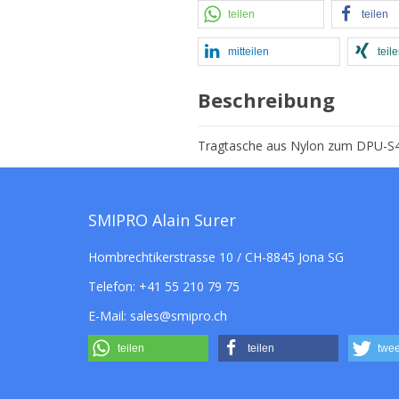
teilen
teilen
mitteilen
teil
Beschreibung
Tragtasche aus Nylon zum DPU-S44
SMIPRO Alain Surer
Hombrechtikerstrasse 10 / CH-8845 Jona SG
Telefon:
+41 55 210 79 75
E-Mail:
sales@smipro.ch
teilen
teilen
twee