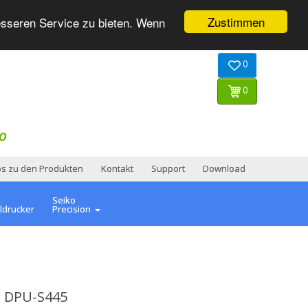
Zustimmen
esseren Service zu bieten. Wenn
0
0
O
os zu den Produkten
Kontakt
Support
Download
Seiko
ldrucker
Precision
u DPU-S445