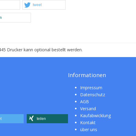
tweet
en
5 Drucker kann optional bestellt werden.
Informationen
Impressum
Datenschutz
AGB
Versand
Kaufabwicklung
t
teilen
Kontakt
über uns