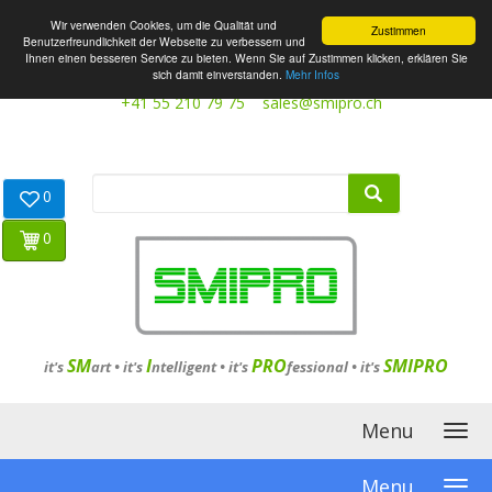
Wir verwenden Cookies, um die Qualität und
Zustimmen
Benutzerfreundlichkeit der Webseite zu verbessern und
Ihnen einen besseren Service zu bieten. Wenn Sie auf Zustimmen klicken, erklären Sie
sich damit einverstanden.
Mehr Infos
+41 55 210 79 75
sales@smipro.ch
0
0
SM
I
PRO
SMIPRO
it's
art •
it's
ntelligent
•
it's
fessional
•
it's
Menu
Menu