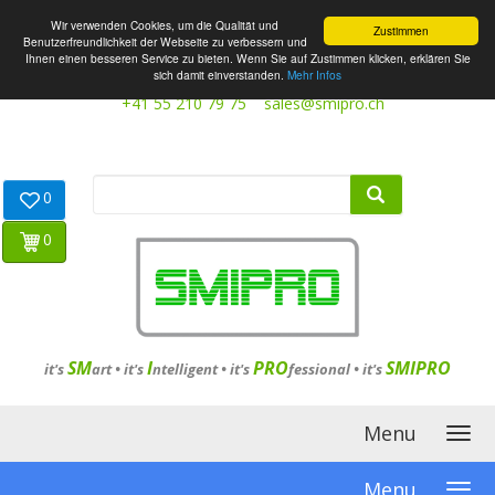
Wir verwenden Cookies, um die Qualität und
Zustimmen
Benutzerfreundlichkeit der Webseite zu verbessern und
Ihnen einen besseren Service zu bieten. Wenn Sie auf Zustimmen klicken, erklären Sie
sich damit einverstanden.
Mehr Infos
+41 55 210 79 75
sales@smipro.ch
0
0
SM
I
PRO
SMIPRO
it's
art •
it's
ntelligent
•
it's
fessional
•
it's
Menu
Menu