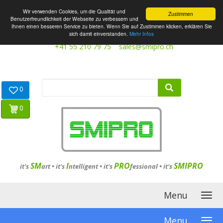
Wir verwenden Cookies, um die Qualität und
Zustimmen
Benutzerfreundlichkeit der Webseite zu verbessern und
Ihnen einen besseren Service zu bieten. Wenn Sie auf Zustimmen klicken, erklären Sie
sich damit einverstanden.
Mehr Infos
+41 55 210 79 75
sales@smipro.ch
0
0
SM
I
PRO
SMIPRO
it's
art •
it's
ntelligent
•
it's
fessional
•
it's
Menu
Menu