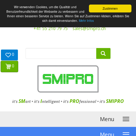
Wir verwenden Cookies, um die Qualität und
Zustimmen
Benutzerfreundlichkeit der Webseite zu verbessern und
Ihnen einen besseren Service zu bieten. Wenn Sie auf Zustimmen klicken, erklären Sie
sich damit einverstanden.
Mehr Infos
+41 55 210 79 75
sales@smipro.ch
0
0
SM
I
PRO
SMIPRO
it's
art •
it's
ntelligent
•
it's
fessional
•
it's
Menu
Menu