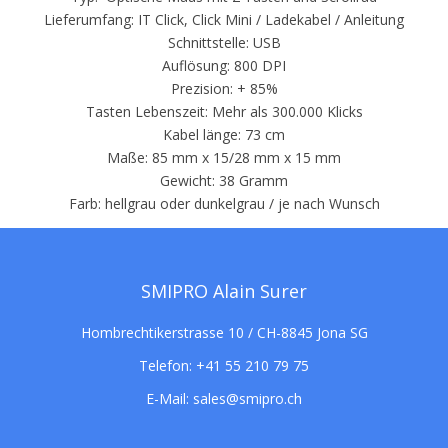
Lieferumfang: IT Click, Click Mini / Ladekabel / Anleitung
Schnittstelle: USB
Auflösung: 800 DPI
Prezision: + 85%
Tasten Lebenszeit: Mehr als 300.000 Klicks
Kabel länge: 73 cm
Maße: 85 mm x 15/28 mm x 15 mm
Gewicht: 38 Gramm
Farb: hellgrau oder dunkelgrau / je nach Wunsch
SMIPRO Alain Surer
Hombrechtikerstrasse 10 / CH-8845 Jona SG
Telefon:
+41 55 210 79 75
E-Mail:
sales@smipro.ch