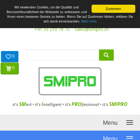
Wir verwenden Cookies, um die Qualität und
Zustimmen
Benutzerfreundlichkeit der Webseite zu verbessern und
Ihnen einen besseren Service zu bieten. Wenn Sie auf Zustimmen klicken, erklären Sie
sich damit einverstanden.
Mehr Infos
+41 55 210 79 75
sales@smipro.ch
0
0
SM
I
PRO
SMIPRO
it's
art •
it's
ntelligent
•
it's
fessional
•
it's
Menu
Menu