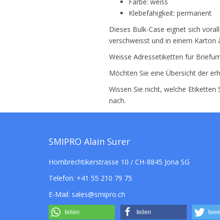
Farbe: weiss
Klebefähigkeit: permanent
Dieses Bulk-Case eignet sich vorall
verschweisst und in einem Karton 
Weisse Adressetiketten für Briefum
Möchten Sie eine Übersicht der erh
Wissen Sie nicht, welche Etiketten
nach.
SMIPRO Alain Surer
Hombrechtikerstrasse 10 / CH-8845 Jona SG
Telefon:
+41 55 210 79 75
E-Mail:
sales@smipro.ch
teilen
teilen
twee