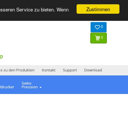
Zustimmen
esseren Service zu bieten. Wenn
0
0
O
os zu den Produkten
Kontakt
Support
Download
Seiko
ldrucker
Precision