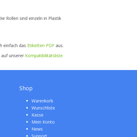
e Rollen sind einzeln in Plastik
ch einfach das
Etiketten PDF
aus.
e auf unserer
Kompatibilitätsliste
Shop
Warenkorb
Wunschliste
Kasse
Mein Konto
News
Support