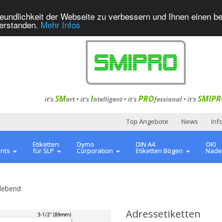
eundlichkeit der Webseite zu verbessern und Ihnen einen b
verstanden.
Mehr Infos
SM
I
PRO
SMIPR
it's
art •
it's
ntelligent
•
it's
fessional
•
it's
Top Angebote
News
Inf
Etiketten
Dymo
DIN A4
OKI
ents
für SLP
Corporation
Etiketten Bögen
Nade
lebend
Adressetiketten