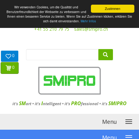
Wir verwenden Cookies, um die Qualität und
Zustimmen
Benutzerfreundlichkeit der Webseite zu verbessern und
Ihnen einen besseren Service zu bieten. Wenn Sie auf Zustimmen klicken, erklären Sie
sich damit einverstanden.
Mehr Infos
+41 55 210 79 75
sales@smipro.ch
0
0
SM
I
PRO
SMIPRO
it's
art •
it's
ntelligent
•
it's
fessional
•
it's
Menu
Menu