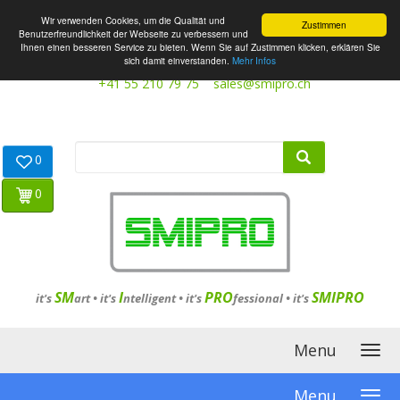
Wir verwenden Cookies, um die Qualität und
Zustimmen
Benutzerfreundlichkeit der Webseite zu verbessern und
Ihnen einen besseren Service zu bieten. Wenn Sie auf Zustimmen klicken, erklären Sie
sich damit einverstanden.
Mehr Infos
+41 55 210 79 75
sales@smipro.ch
0
0
SM
I
PRO
SMIPRO
it's
art •
it's
ntelligent
•
it's
fessional
•
it's
Menu
Menu