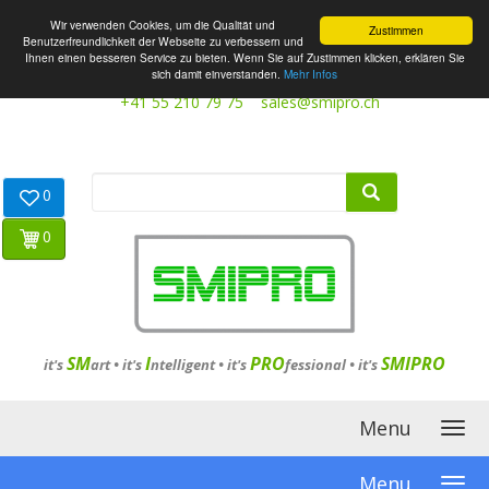
Wir verwenden Cookies, um die Qualität und
Zustimmen
Benutzerfreundlichkeit der Webseite zu verbessern und
Ihnen einen besseren Service zu bieten. Wenn Sie auf Zustimmen klicken, erklären Sie
sich damit einverstanden.
Mehr Infos
+41 55 210 79 75
sales@smipro.ch
0
0
SM
I
PRO
SMIPRO
it's
art •
it's
ntelligent
•
it's
fessional
•
it's
Menu
Menu