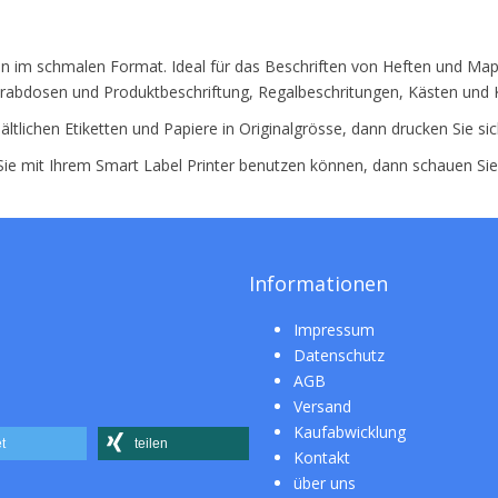
tten im schmalen Format. Ideal für das Beschriften von Heften und M
rabdosen und Produktbeschriftung, Regalbeschritungen, Kästen und K
ältlichen Etiketten und Papiere in Originalgrösse, dann drucken Sie si
 Sie mit Ihrem Smart Label Printer benutzen können, dann schauen Si
Informationen
Impressum
Datenschutz
AGB
Versand
Kaufabwicklung
t
teilen
Kontakt
über uns