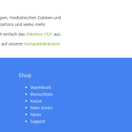
appen, medizinischen Dateien und
artons und vieles mehr.
ch einfach das
Etiketten PDF
aus.
e auf unserer
Kompatibilitätsliste
Shop
Warenkorb
Wunschliste
Kasse
Mein Konto
News
Support