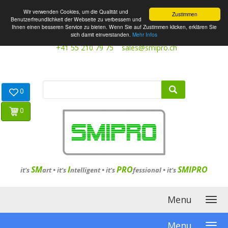
Wir verwenden Cookies, um die Qualität und
Zustimmen
Benutzerfreundlichkeit der Webseite zu verbessern und
Ihnen einen besseren Service zu bieten. Wenn Sie auf Zustimmen klicken, erklären Sie
sich damit einverstanden.
Mehr Infos
+41 55 210 79 75
sales@smipro.ch
0
0
SM
I
PRO
SMIPRO
it's
art •
it's
ntelligent
•
it's
fessional
•
it's
Menu
Menu