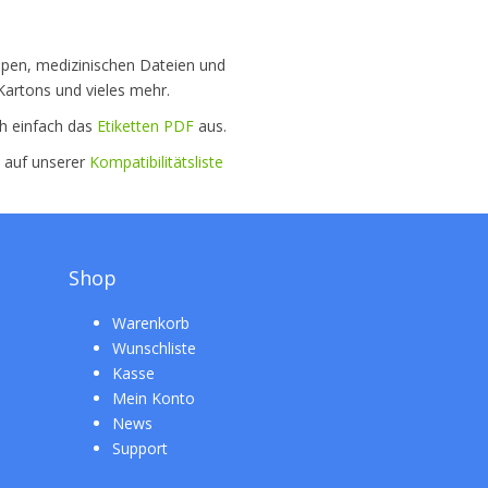
appen, medizinischen Dateien und
artons und vieles mehr.
ch einfach das
Etiketten PDF
aus.
e auf unserer
Kompatibilitätsliste
Shop
Warenkorb
Wunschliste
Kasse
Mein Konto
News
Support