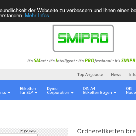
eundlichkeit der Webseite zu verbessern und Ihnen einen b
verstanden.
Mehr Infos
SM
I
PRO
SMIPR
it's
art •
it's
ntelligent
•
it's
fessional
•
it's
Top Angebote
News
Inf
Etiketten
Dymo
DIN A4
OKI
ents
für SLP
Corporation
Etiketten Bögen
Nade
Ordneretiketten bre