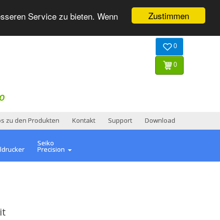
Zustimmen
esseren Service zu bieten. Wenn
0
0
O
os zu den Produkten
Kontakt
Support
Download
Seiko
ldrucker
Precision
it