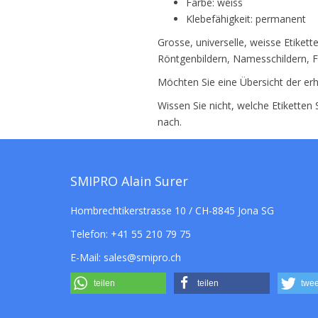
Farbe: weiss
Klebefähigkeit: permanent
Grosse, universelle, weisse Etike
Röntgenbildern, Namesschildern, F
Möchten Sie eine Übersicht der erh
Wissen Sie nicht, welche Etiketten
nach.
SMIPRO Alain Surer
Hombrechtikerstrasse 10 / CH-8845 Jona SG
Telefon:
+41 55 210 79 75
E-Mail:
sales@smipro.ch
teilen
teilen
twee