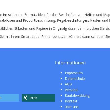
tten im schmalen Format. Ideal für das Beschriften von Heften und M
rabdosen und Produktbeschriftung, Regalbeschritungen, Kästen und K
ältlichen Etiketten und Papiere in Originalgrösse, dann drucken Sie si
 Sie mit Ihrem Smart Label Printer benutzen können, dann schauen Si
Informationen
Impressum
Datenschutz
AGB
Versand
Kaufabwicklung
t
teilen
Kontakt
über uns