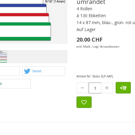
umrandet
4 Rollen
à 130 Etiketten
14 x 87 mm, blau-, grün- rot-
Auf Lager
20.00 CHF
exkl. MwSt. / zzgl. Versandkosten
tweet
Artikel-Nr:
Seiko SLP-4AFL
en