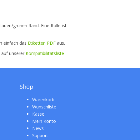
blauen/grünen Rand. Eine Rolle ist
ch einfach das
Etiketten PDF
aus.
e auf unserer
Kompatibilitätsliste
Shop
Warenkorb
Wunschliste
Kasse
Mein Konto
News
Support