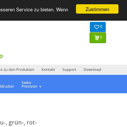
Zustimmen
esseren Service zu bieten. Wenn
0
0
O
os zu den Produkten
Kontakt
Support
Download
Seiko
ldrucker
Precision
u-, grün-, rot-