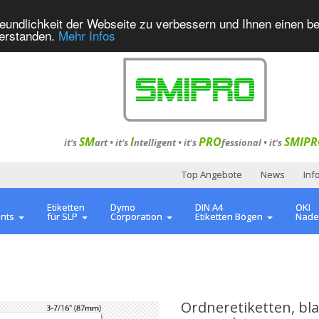
eundlichkeit der Webseite zu verbessern und Ihnen einen b
verstanden.
Mehr Infos
SM
I
PRO
SMIPR
it's
art •
it's
ntelligent
•
it's
fessional
•
it's
Top Angebote
News
Inf
Etiketten
Dymo
DIN A4
OKI
ents
für SLP
Corporation
Etiketten Bögen
Nade
Ordneretiketten, bla