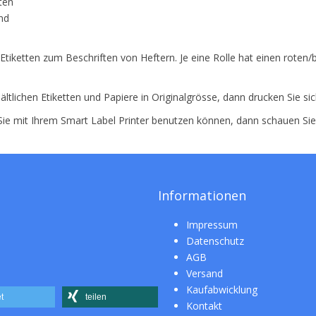
ten
and
 Etiketten zum Beschriften von Heftern. Je eine Rolle hat einen roten/
ältlichen Etiketten und Papiere in Originalgrösse, dann drucken Sie si
 Sie mit Ihrem Smart Label Printer benutzen können, dann schauen Si
Informationen
Impressum
Datenschutz
AGB
Versand
Kaufabwicklung
t
teilen
Kontakt