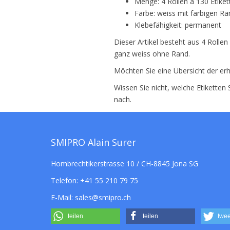
Menge: 4 Rollen à 130 Etiket
Farbe: weiss mit farbigen R
Klebefähigkeit: permanent
Dieser Artikel besteht aus 4 Rollen
ganz weiss ohne Rand.
Möchten Sie eine Übersicht der erh
Wissen Sie nicht, welche Etiketten
nach.
SMIPRO Alain Surer
Hombrechtikerstrasse 10 / CH-8845 Jona SG
Telefon:
+41 55 210 79 75
E-Mail:
sales@smipro.ch
teilen
teilen
twee