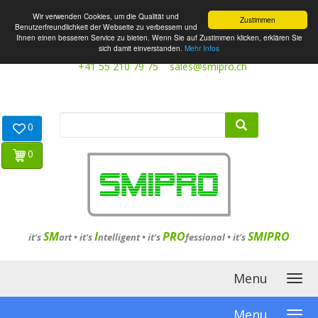
Wir verwenden Cookies, um die Qualität und
Zustimmen
Benutzerfreundlichkeit der Webseite zu verbessern und
Ihnen einen besseren Service zu bieten. Wenn Sie auf Zustimmen klicken, erklären Sie
sich damit einverstanden.
Mehr Infos
+41 55 210 79 75
sales@smipro.ch
0
0
SM
I
PRO
SMIPRO
it's
art •
it's
ntelligent
•
it's
fessional
•
it's
Menu
Menu