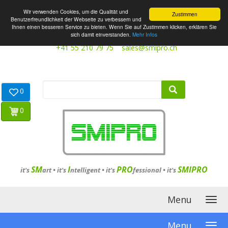
Wir verwenden Cookies, um die Qualität und
Zustimmen
Benutzerfreundlichkeit der Webseite zu verbessern und
Ihnen einen besseren Service zu bieten. Wenn Sie auf Zustimmen klicken, erklären Sie
sich damit einverstanden.
Mehr Infos
+41 55 210 79 75
sales@smipro.ch
0
0
SM
I
PRO
SMIPRO
it's
art •
it's
ntelligent
•
it's
fessional
•
it's
Menu
Menu