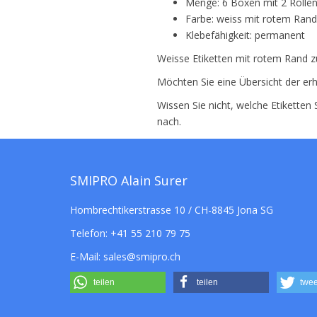
Menge: 6 Boxen mit 2 Rollen
Farbe: weiss mit rotem Rand
Klebefähigkeit: permanent
Weisse Etiketten mit rotem Rand z
Möchten Sie eine Übersicht der erh
Wissen Sie nicht, welche Etiketten
nach.
SMIPRO Alain Surer
Hombrechtikerstrasse 10 / CH-8845 Jona SG
Telefon:
+41 55 210 79 75
E-Mail:
sales@smipro.ch
teilen
teilen
twee