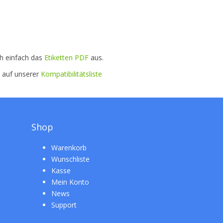
ch einfach das
Etiketten PDF
aus.
e auf unserer
Kompatibilitätsliste
Shop
Warenkorb
Wunschliste
Kasse
Mein Konto
News
Support