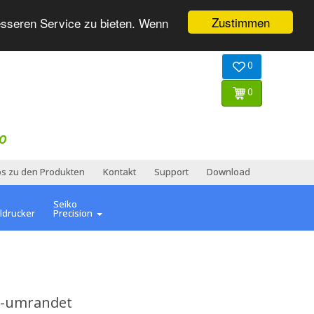
Zustimmen
esseren Service zu bieten. Wenn
0
0
O
os zu den Produkten
Kontakt
Support
Download
Seiko
ldrucker
Precision
ot-umrandet