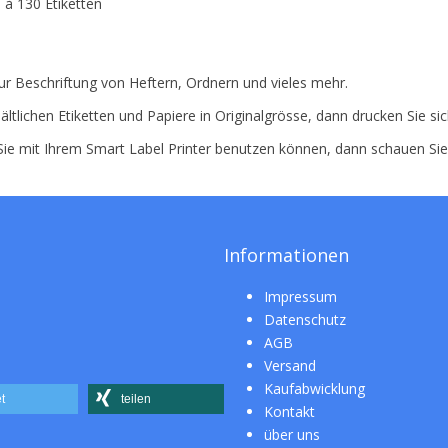
 à 130 Etiketten
ur Beschriftung von Heftern, Ordnern und vieles mehr.
ältlichen Etiketten und Papiere in Originalgrösse, dann drucken Sie si
 Sie mit Ihrem Smart Label Printer benutzen können, dann schauen Si
Informationen
Impressum
Datenschutz
AGB
Versand
Kaufabwicklung
t
teilen
Kontakt
über uns