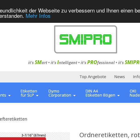
eundlichkeit der Webseite zu verbessern und Ihnen einen b
verstanden.
Mehr Infos
SM
I
PRO
SMIPR
it's
art •
it's
ntelligent
•
it's
fessional
•
it's
Top Angebote
News
Inf
Etiketten
Dymo
DIN A4
OKI
ents
für SLP
Corporation
Etiketten Bögen
Nade
efteretiketten
Ordneretiketten, r