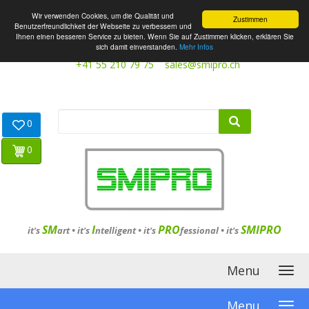
Wir verwenden Cookies, um die Qualität und
Zustimmen
Benutzerfreundlichkeit der Webseite zu verbessern und
Ihnen einen besseren Service zu bieten. Wenn Sie auf Zustimmen klicken, erklären Sie
sich damit einverstanden.
Mehr Infos
+41 55 210 79 75
sales@smipro.ch
0
0
SM
I
PRO
SMIPRO
it's
art •
it's
ntelligent
•
it's
fessional
•
it's
Menu
Menu