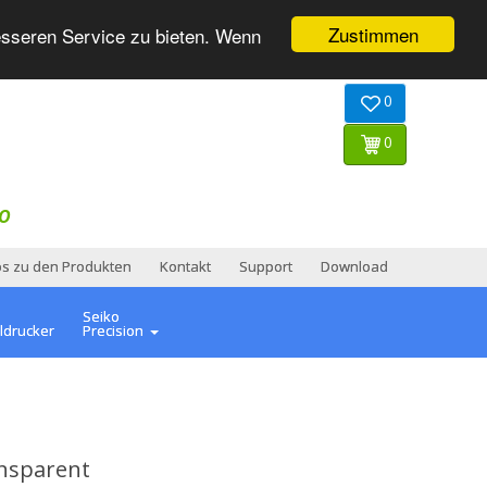
Zustimmen
esseren Service zu bieten. Wenn
0
0
O
os zu den Produkten
Kontakt
Support
Download
Seiko
ldrucker
Precision
ansparent