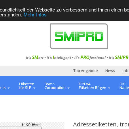
eundlichkeit der Webseite zu verbessern und Ihnen einen b
verstanden.
Mehr Infos
SM
I
PRO
SMIPR
it's
art •
it's
ntelligent
•
it's
fessional
•
it's
Top Angebote
News
Inf
Etiketten
Dymo
DIN A4
OKI
ents
für SLP
Corporation
Etiketten Bögen
Nade
Adressetiketten, tr