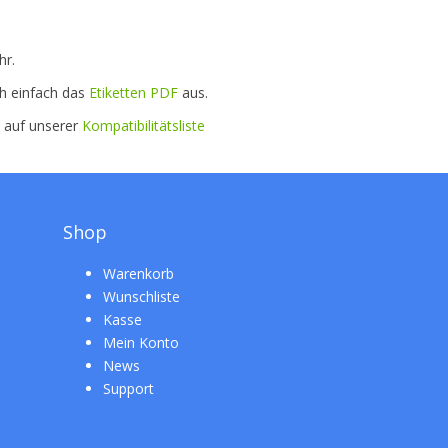
hr.
ch einfach das
Etiketten PDF
aus.
e auf unserer
Kompatibilitätsliste
Shop
Warenkorb
Wunschliste
Kasse
Mein Konto
News
Support