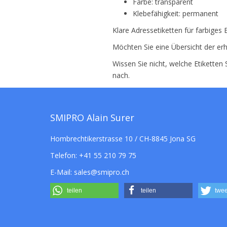
Farbe: transparent
Klebefähigkeit: permanent
Klare Adressetiketten für farbiges
Möchten Sie eine Übersicht der erh
Wissen Sie nicht, welche Etiketten
nach.
SMIPRO Alain Surer
Hombrechtikerstrasse 10 / CH-8845 Jona SG
Telefon:
+41 55 210 79 75
E-Mail:
sales@smipro.ch
teilen
teilen
twee