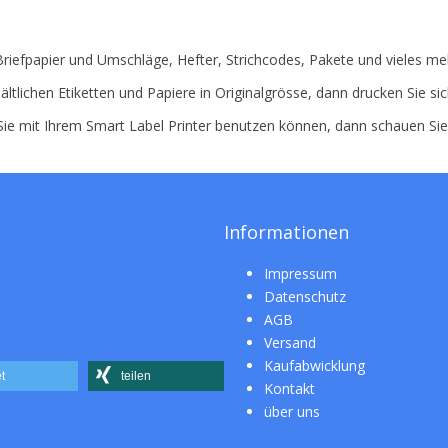
 Briefpapier und Umschläge, Hefter, Strichcodes, Pakete und vieles me
ältlichen Etiketten und Papiere in Originalgrösse, dann drucken Sie si
 Sie mit Ihrem Smart Label Printer benutzen können, dann schauen Si
Informationen
Impressum
Datenschutz
AGB
Versand
Kaufabwicklung
t
teilen
Kontakt
über uns