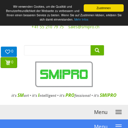
Wir verwenden Cookies, um die Qualität und
Zustimmen
Benutzerfreundlichkeit der Webseite zu verbessern und
Ihnen einen besseren Service zu bieten. Wenn Sie auf Zustimmen klicken, erklären Sie
sich damit einverstanden.
Mehr Infos
+41 55 210 79 75
sales@smipro.ch
0
0
SM
I
PRO
SMIPRO
it's
art •
it's
ntelligent
•
it's
fessional
•
it's
Menu
Menu