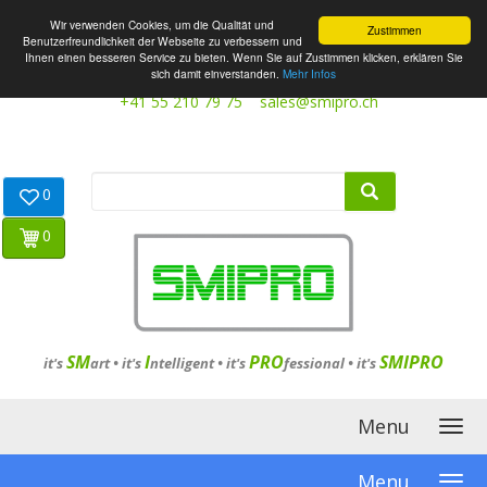
Wir verwenden Cookies, um die Qualität und
Zustimmen
Benutzerfreundlichkeit der Webseite zu verbessern und
Ihnen einen besseren Service zu bieten. Wenn Sie auf Zustimmen klicken, erklären Sie
sich damit einverstanden.
Mehr Infos
+41 55 210 79 75
sales@smipro.ch
0
0
SM
I
PRO
SMIPRO
it's
art •
it's
ntelligent
•
it's
fessional
•
it's
Menu
Menu