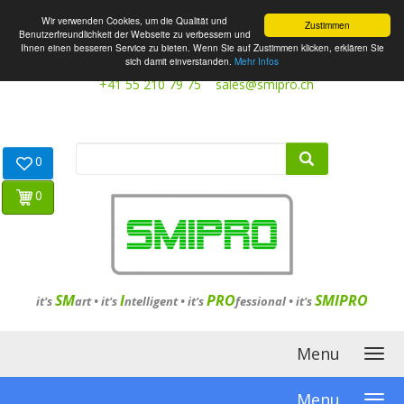
Wir verwenden Cookies, um die Qualität und
Zustimmen
Benutzerfreundlichkeit der Webseite zu verbessern und
Ihnen einen besseren Service zu bieten. Wenn Sie auf Zustimmen klicken, erklären Sie
sich damit einverstanden.
Mehr Infos
+41 55 210 79 75
sales@smipro.ch
0
0
SM
I
PRO
SMIPRO
it's
art •
it's
ntelligent
•
it's
fessional
•
it's
Menu
Menu