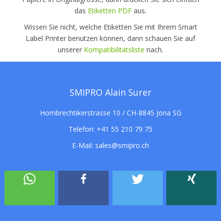
das
Etiketten PDF
aus.
Wissen Sie nicht, welche Etiketten Sie mit Ihrem Smart
Label Printer benutzen können, dann schauen Sie auf
unserer
Kompatibilitätsliste
nach.
SMIPRO Alain Surer
Hombrechtikerstrasse 10 / CH-8845 Jona SG
Telefon:
+41 55 210 79 75
E-Mail:
sales@smipro.ch