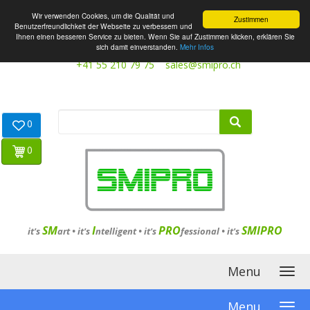
Wir verwenden Cookies, um die Qualität und
Zustimmen
Benutzerfreundlichkeit der Webseite zu verbessern und
Ihnen einen besseren Service zu bieten. Wenn Sie auf Zustimmen klicken, erklären Sie
sich damit einverstanden.
Mehr Infos
+41 55 210 79 75
sales@smipro.ch
0
0
SM
I
PRO
SMIPRO
it's
art •
it's
ntelligent
•
it's
fessional
•
it's
Menu
Menu