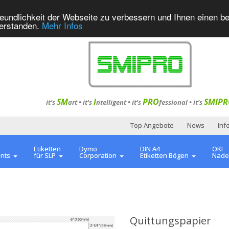
eundlichkeit der Webseite zu verbessern und Ihnen einen b
verstanden.
Mehr Infos
SM
I
PRO
SMIPR
it's
art •
it's
ntelligent
•
it's
fessional
•
it's
Top Angebote
News
Inf
Etiketten
Dymo
DIN A4
OKI
ents
für SLP
Corporation
Etiketten Bögen
Nade
d
Quittungspapier