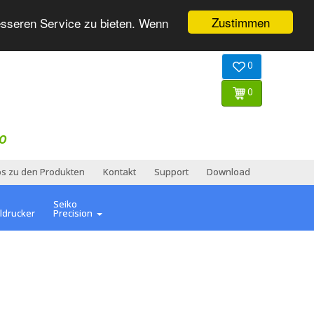
Zustimmen
esseren Service zu bieten. Wenn
0
0
O
os zu den Produkten
Kontakt
Support
Download
Seiko
ldrucker
Precision