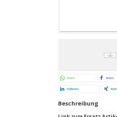
teilen
teilen
mitteilen
teil
Beschreibung
Link zum Ersatz Arti