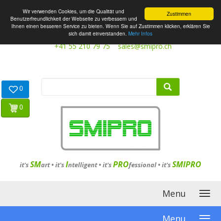
Wir verwenden Cookies, um die Qualität und
Zustimmen
Benutzerfreundlichkeit der Webseite zu verbessern und
Ihnen einen besseren Service zu bieten. Wenn Sie auf Zustimmen klicken, erklären Sie
sich damit einverstanden.
Mehr Infos
+41 55 210 79 75
sales@smipro.ch
0
0
SM
I
PRO
SMIPRO
it's
art •
it's
ntelligent
•
it's
fessional
•
it's
Menu
Menu