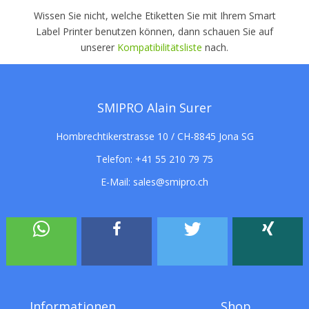
Wissen Sie nicht, welche Etiketten Sie mit Ihrem Smart
Label Printer benutzen können, dann schauen Sie auf
unserer
Kompatibilitätsliste
nach.
SMIPRO Alain Surer
Hombrechtikerstrasse 10 / CH-8845 Jona SG
Telefon:
+41 55 210 79 75
E-Mail:
sales@smipro.ch
Informationen
Shop