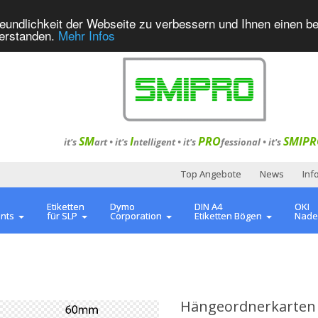
eundlichkeit der Webseite zu verbessern und Ihnen einen b
verstanden.
Mehr Infos
SM
I
PRO
SMIPR
it's
art •
it's
ntelligent
•
it's
fessional
•
it's
Top Angebote
News
Inf
Etiketten
Dymo
DIN A4
OKI
ents
für SLP
Corporation
Etiketten Bögen
Nade
Hängeordnerkarten