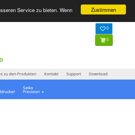
Zustimmen
esseren Service zu bieten. Wenn
0
0
O
os zu den Produkten
Kontakt
Support
Download
Seiko
ldrucker
Precision