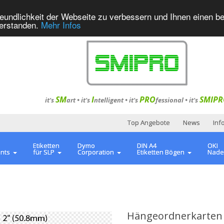
eundlichkeit der Webseite zu verbessern und Ihnen einen b
verstanden.
Mehr Infos
SM
I
PRO
SMIPR
it's
art •
it's
ntelligent
•
it's
fessional
•
it's
Top Angebote
News
Inf
Etiketten
Dymo
DIN A4
OKI
ents
für SLP
Corporation
Etiketten Bögen
Nade
Hängeordnerkarten