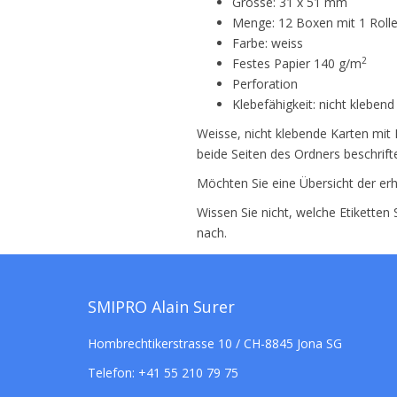
Grösse: 31 x 51 mm
Menge: 12 Boxen mit 1 Rolle
Farbe: weiss
2
Festes Papier 140 g/m
Perforation
Klebefähigkeit: nicht klebend
Weisse, nicht klebende Karten mit 
beide Seiten des Ordners beschrifte
Möchten Sie eine Übersicht der erh
Wissen Sie nicht, welche Etiketten
nach.
SMIPRO Alain Surer
Hombrechtikerstrasse 10 / CH-8845 Jona SG
Telefon:
+41 55 210 79 75