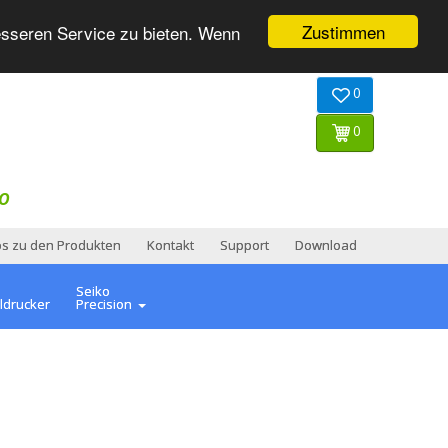
Zustimmen
esseren Service zu bieten. Wenn
0
0
O
os zu den Produkten
Kontakt
Support
Download
Seiko
ldrucker
Precision