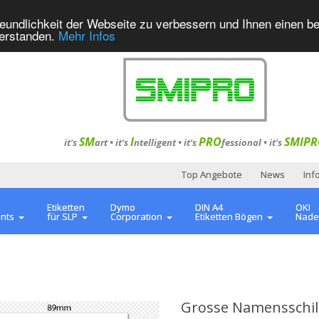
eundlichkeit der Webseite zu verbessern und Ihnen einen b
verstanden.
Mehr Infos
SM
I
PRO
SMIPR
it's
art •
it's
ntelligent
•
it's
fessional
•
it's
Top Angebote
News
Inf
Etiketten
Dymo
DIN A4
OKI
ents
für SLP
Corporation
Etiketten Bögen
Nade
Grosse Namensschil