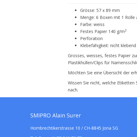
Grösse: 57 x 89 mm
Menge: 6 Boxen mit 1 Rolle 
Farbe: weiss
2
Festes Papier 140 g/m
Perforation
Klebefähigkeit: nicht klebend
Grosses, weisses, festes Papier z
Plastikhüllen/Clips für Namensschi
Möchten Sie eine Übersicht der erh
Wissen Sie nicht, welche Etiketten
nach.
SMIPRO Alain Surer
Hombrechtikerstrasse 10 / CH-8845 Jona SG