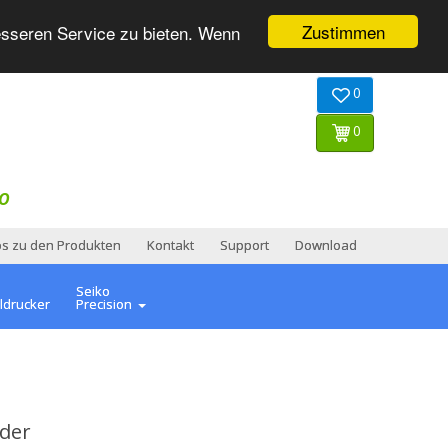
Zustimmen
esseren Service zu bieten. Wenn
0
0
O
os zu den Produkten
Kontakt
Support
Download
Seiko
ldrucker
Precision
der